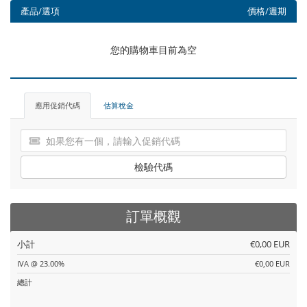
產品/選項
價格/週期
您的購物車目前為空
應用促銷代碼
估算稅金
檢驗代碼
訂單概觀
小計
€0,00 EUR
IVA @ 23.00%
€0,00 EUR
總計