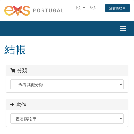
中文
登入
查看購物車
切
換
導
結帳
覽
分類
動作