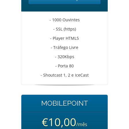
- 1000 Ouvintes
- SSL (https)
- Player HTML5
- Tráfego Livre
- 320Kbps
- Porta 80
- Shoutcast 1, 2 e IceCast
MOBILEPOINT
€10,00
/mês