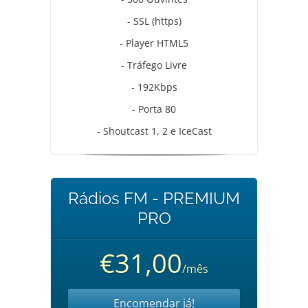
- SSL (https)
- Player HTML5
- Tráfego Livre
- 192Kbps
- Porta 80
- Shoutcast 1, 2 e IceCast
Rádios FM - PREMIUM
PRO
€31,00
/mês
Encomendar já!