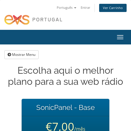
Português
Entrar
Ver Carrinho
Alter
nave
Mostrar Menu
Escolha aqui o melhor
plano para a sua web rádio
SonicPanel - Base
€7,00
/mês