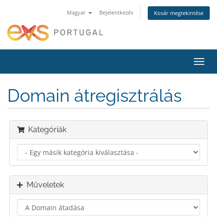
Magyar
Bejelentkezés
Kosár megtekintése
Váltá
a
navig
Domain átregisztrálás
Kategóriák
Műveletek